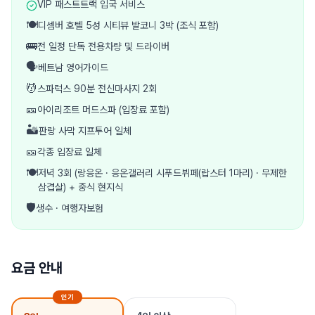
VIP 패스트트랙 입국 서비스
🍽️
디셈버 호텔 5성 시티뷰 발코니 3박 (조식 포함)
🚌
전 일정 단독 전용차량 및 드라이버
🗣️
베트남 영어가이드
💆
스파럭스 90분 전신마사지 2회
🎫
아이리조트 머드스파 (입장료 포함)
🏜️
판랑 사막 지프투어 일체
🎫
각종 입장료 일체
🍽️
저녁 3회 (랑응온 · 응온갤러리 시푸드뷔페(랍스터 1마리) · 무제한
삼겹살) + 중식 현지식
🛡️
생수 · 여행자보험
요금 안내
인기