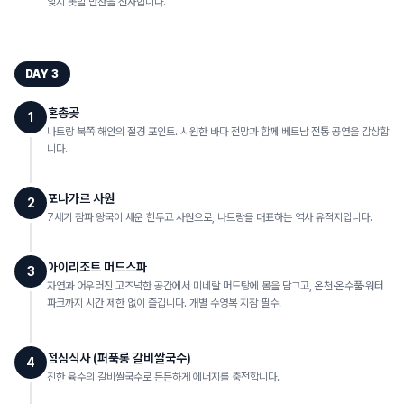
잊지 못할 만찬을 선사합니다.
DAY
3
혼총곶
1
나트랑 북쪽 해안의 절경 포인트. 시원한 바다 전망과 함께 베트남 전통 공연을 감상합
니다.
포나가르 사원
2
7세기 참파 왕국이 세운 힌두교 사원으로, 나트랑을 대표하는 역사 유적지입니다.
아이리조트 머드스파
3
자연과 어우러진 고즈넉한 공간에서 미네랄 머드탕에 몸을 담그고, 온천·온수풀·워터
파크까지 시간 제한 없이 즐깁니다. 개별 수영복 지참 필수.
점심식사 (퍼푹롱 갈비쌀국수)
4
진한 육수의 갈비쌀국수로 든든하게 에너지를 충전합니다.