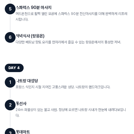
스파럭스 90분 마사지
5
머드온천으로 활짝 열린 모공에 스파럭스 90분 전신마사지를 더해 완벽하게 리프레
시합니다.
저녁식사 (랑응온)
6
다양한 베트남 향토 요리를 한자리에서 즐길 수 있는 랑응온에서의 풍성한 저녁.
DAY
4
나트랑 대성당
1
프랑스 식민지 시절 지어진 고풍스러운 성당. 나트랑의 랜드마크입니다.
롱선사
2
24m 좌불상이 있는 불교 사원. 정상에 오르면 나트랑 시내가 한눈에 내려다보입니
다.
롯데마트
3