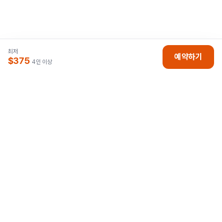
최저
예약하기
$375
4인 이상
나트랑박사
베트남 나트랑 자유여행의 모든 것.
현지 직영으로 더 저렴하고 안전하게 모십니다.
호텔, 리조트, 투어, 골프 최저가 예약.
N
고객센터
📞
070-4794-8484 (한국)
월~토 10시~19시