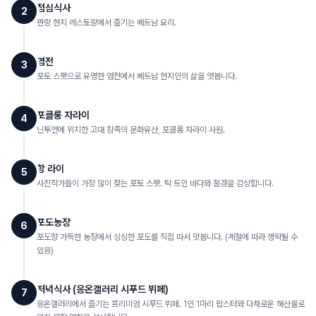
점심식사
2
판랑 현지 레스토랑에서 즐기는 베트남 요리.
염전
3
포토 스팟으로 유명한 염전에서 베트남 현지인의 삶을 엿봅니다.
포클롱 자라이
4
닌투언에 위치한 고대 참족의 문화유산, 포클롱 자라이 사원.
항 라이
5
사진작가들이 가장 많이 찾는 포토 스팟. 탁 트인 바다와 절경을 감상합니다.
포도농장
6
포도향 가득한 농장에서 싱싱한 포도를 직접 따서 맛봅니다. (계절에 따라 생략될 수
있음)
저녁식사 (응온갤러리 시푸드 뷔페)
7
응온갤러리에서 즐기는 프리미엄 시푸드 뷔페. 1인 1마리 랍스터와 다채로운 해산물로