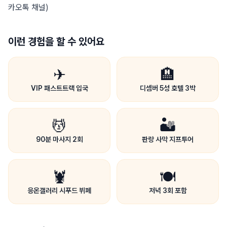
카오톡 채널)
이런 경험을 할 수 있어요
✈
🏨
VIP 패스트트랙 입국
디셈버 5성 호텔 3박
💆
🏜
90분 마사지 2회
판랑 사막 지프투어
🦞
🍽
응온갤러리 시푸드 뷔페
저녁 3회 포함