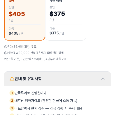
4인 이상
3인
성인
성인
$
375
$
405
/ 인
/ 인
아동
아동
$
375
$
405
/ 인
/ 인
유아
(36개월 미만)
:
무료
예약금 ₩
30,000
선입금 / 잔금 달러 현장 결제
2인 1실 기준, 3인은 엑스트라베드, 4인부터 객실 2개
안내 및 유의사항
단독투어로 진행됩니다
1
베트남 영어가이드 (간단한 한국어 소통 가능)
2
나트랑박사 현지 상주 — 긴급 상황 시 즉시 대응
3