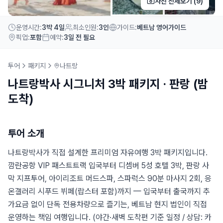
사진 전체보기 (
9
)
운영시간
:
3박 4일
최소인원
:
3인
가이드
:
베트남 영어가이드
픽업
:
포함
예약
:
3일 전 필요
투어
패키지
나트랑
나트랑박사 시그니처 3박 패키지 · 판랑 (밤
도착)
투어 소개
나트랑박사가 직접 설계한 프리미엄 자유여행 3박 패키지입니다.
깜란공항 VIP 패스트트랙 입국부터 디셈버 5성 호텔 3박, 판랑 사
막 지프투어, 아이리조트 머드스파, 스파럭스 90분 마사지 2회, 응
온갤러리 시푸드 뷔페(랍스터 포함)까지 — 입국부터 출국까지 추
가요금 없이 단독 전용차량으로 즐기는, 베트남 현지 법인이 직접
운영하는 책임 여행입니다. (야간·새벽 도착편 기준 일정 / 상담: 카