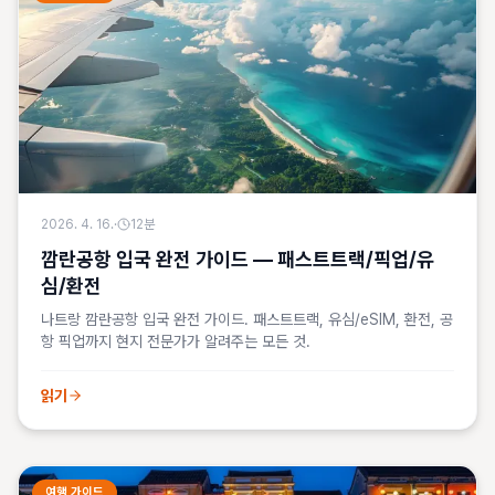
2026. 4. 16.
·
12
분
깜란공항 입국 완전 가이드 — 패스트트랙/픽업/유
심/환전
나트랑 깜란공항 입국 완전 가이드. 패스트트랙, 유심/eSIM, 환전, 공
항 픽업까지 현지 전문가가 알려주는 모든 것.
읽기
여행 가이드