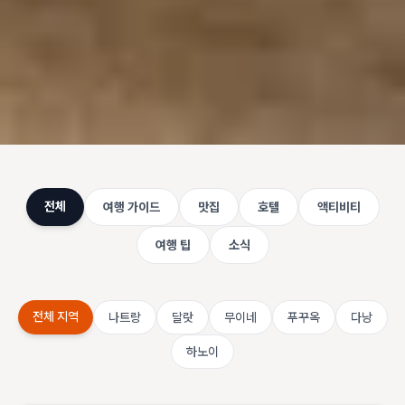
전체
여행 가이드
맛집
호텔
액티비티
여행 팁
소식
전체 지역
나트랑
달랏
무이네
푸꾸옥
다낭
하노이