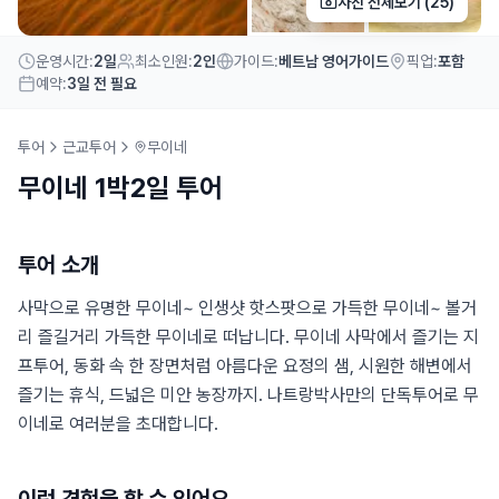
사진 전체보기 (
25
)
운영시간
:
2일
최소인원
:
2인
가이드
:
베트남 영어가이드
픽업
:
포함
예약
:
3일 전 필요
투어
근교투어
무이네
무이네 1박2일 투어
투어 소개
사막으로 유명한 무이네~ 인생샷 핫스팟으로 가득한 무이네~ 볼거
리 즐길거리 가득한 무이네로 떠납니다. 무이네 사막에서 즐기는 지
프투어, 동화 속 한 장면처럼 아름다운 요정의 샘, 시원한 해변에서
즐기는 휴식, 드넓은 미안 농장까지. 나트랑박사만의 단독투어로 무
이네로 여러분을 초대합니다.