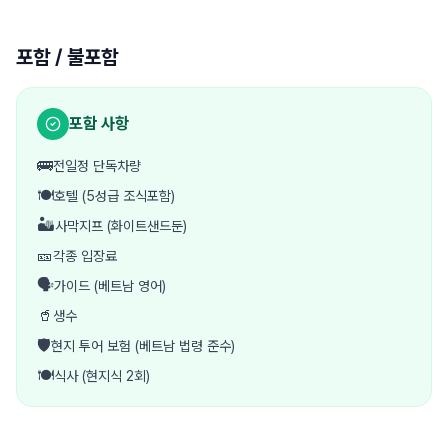
포함 / 불포함
포함 사항
🚌
전일정 단독차량
🍽️
호텔 (5성급 조식포함)
🏜️
사막지프 (화이트샌드둔)
🎫
각종 입장료
🗣️
가이드 (베트남 영어)
🥤
생수
🛡️
현지 투어 보험 (베트남 법령 준수)
🍽️
식사 (현지식 2회)