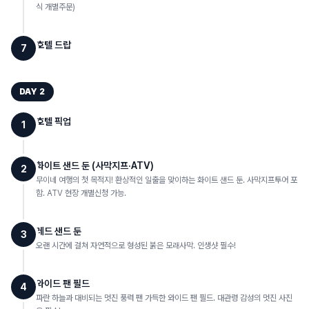
식 개별주문)
호텔 드랍
7
DAY
2
호텔 픽업
1
화이트 샌드 둔 (사막지프·ATV)
2
무이네 여행의 첫 목적지! 환상적인 일출을 맞이하는 화이트 샌드 둔. 사막지프투어 포
함. ATV 현장 개별신청 가능.
레드 샌드 둔
3
오랜 시간에 걸쳐 자연적으로 형성된 붉은 모래사막. 인생샷 필수!
와이드 팬 필드
4
파란 하늘과 대비되는 멋진 풍력 팬 가득한 와이드 팬 필드. 대관령 감성의 멋진 사진