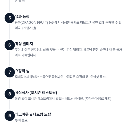
은 필수!
용과 농장
5
용과(DRAGON FRUIT) 농장에서 싱싱한 용과도 따보고 저렴한 값에 구매할 수 있
어요. (개별계산)
피싱 빌리지
6
무이네 어촌 현지인의 삶을 엿볼 수 있는 피싱 빌리지. 베트남 전통 바구니 배 등 볼거
리로 가득합니다.
요정의 샘
7
모래절벽과 무성한 초목으로 둘러싸인 그림같은 요정의 샘. 인생샷 필수~
점심식사 (포시즌 레스토랑)
8
유명 맛집 포시즌 레스토랑에서 맛있는 베트남 음식을. (추가음식·음료 개별)
체크아웃 & 나트랑 드랍
9
투어 종료.