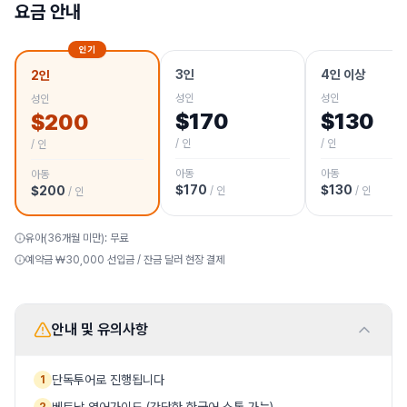
요금 안내
인기
3인
4인 이상
2인
성인
성인
성인
$
170
$
130
$
200
/ 인
/ 인
/ 인
아동
아동
아동
$
170
$
130
$
200
/ 인
/ 인
/ 인
유아
(36개월 미만)
:
무료
예약금 ₩
30,000
선입금 / 잔금 달러 현장 결제
안내 및 유의사항
단독투어로 진행됩니다
1