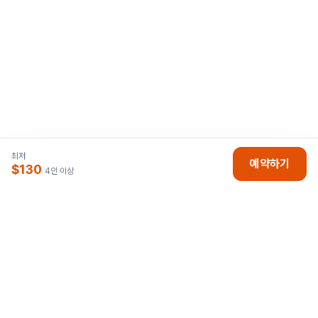
최저
예약하기
$130
4인 이상
나트랑박사
베트남 나트랑 자유여행의 모든 것.
현지 직영으로 더 저렴하고 안전하게 모십니다.
호텔, 리조트, 투어, 골프 최저가 예약.