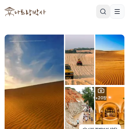
+
20
장