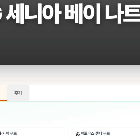
G 세니아 베이 나
후기
티·커피 무료
피트니스 센터 무료
💪