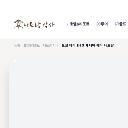
호텔&리조트
투어
골프
홈
호텔&리조트
나트랑 시내
보코 바이 IHG 세니아 베이 나트랑