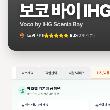
보코 바이 IH
Voco by IHG Scenia Bay
5.0
나트랑 시내
(
0
개 리뷰)
숙소개요
객실선택
시설/서비스
위치/교통
이 호텔 기본 제공 혜택
예약 즉시 자동 적용되는 특전
생수 매일 2병 제공
객실 내 
💧
☕