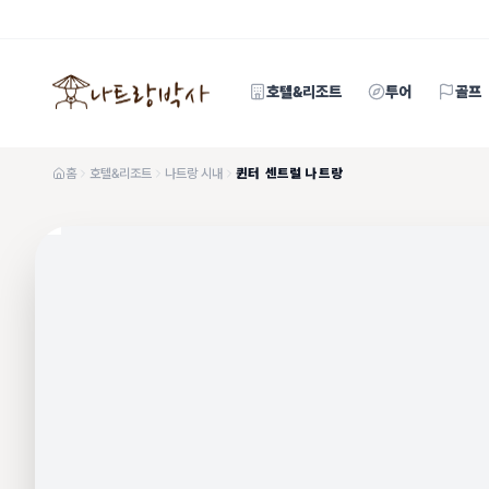
호텔&리조트
투어
골프
홈
호텔&리조트
나트랑 시내
퀸터 센트럴 나트랑