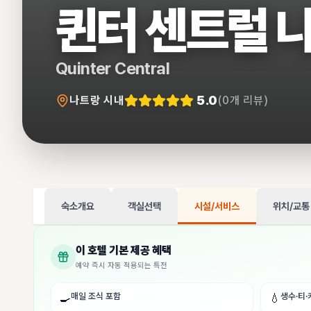
퀸터 센트럴 
Quinter Central
5.0
나트랑 시내
(
0
개 리뷰)
숙소개요
객실선택
시설/서비스
위치/교통
이 호텔 기본 제공 혜택
예약 즉시 자동 적용되는 특전
매일 조식 포함
생수·티·
🍳
💧