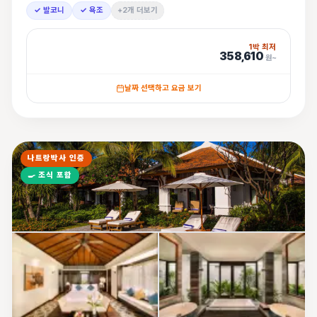
✓ 발코니
✓ 욕조
+2개 더보기
1박 최저
358,610
원~
날짜 선택하고 요금 보기
나트랑박사 인증
🍳
조식 포함