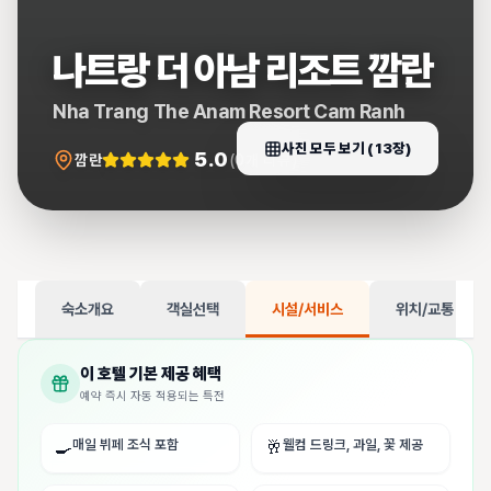
나트랑 더 아남 리조트 깜란
Nha Trang The Anam Resort Cam Ranh
사진 모두 보기 (
13
장)
5.0
깜란
(
0
개 리뷰)
숙소개요
객실선택
시설/서비스
위치/교통
이 호텔 기본 제공 혜택
예약 즉시 자동 적용되는 특전
매일 뷔페 조식 포함
웰컴 드링크, 과일, 꽃 제공
🍳
🥂