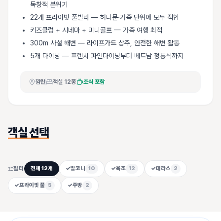
독창적 분위기
22개 프라이빗 풀빌라 — 허니문·가족 단위에 모두 적합
키즈클럽 + 시네마 + 미니골프 — 가족 여행 최적
300m 사설 해변 — 라이프가드 상주, 안전한 해변 활동
5개 다이닝 — 프렌치 파인다이닝부터 베트남 정통식까지
깜란
객실
12
종
조식 포함
객실 선택
필터
전체
12
개
✓
발코니
10
✓
욕조
12
✓
테라스
2
✓
프라이빗 풀
5
✓
주방
2