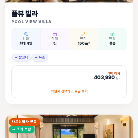
풀뷰 빌라
POOL VIEW VILLA
인원
침대
면적
전망
최대 4인
킹
150㎡
풀뷰
✓ 발코니
✓ 욕조
1박 최저
403,990
원~
날짜 선택하고 요금 보기
나트랑박사 인증
🍳
조식 포함