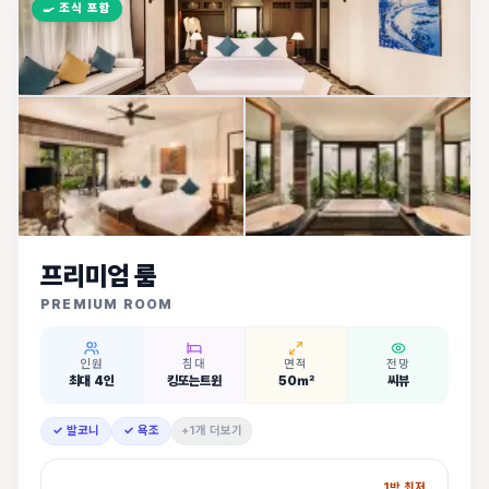
🍳
조식 포함
프리미엄 룸
PREMIUM ROOM
인원
침대
면적
전망
최대 4인
킹또는트윈
50㎡
씨뷰
✓ 발코니
✓ 욕조
+1개 더보기
1박 최저