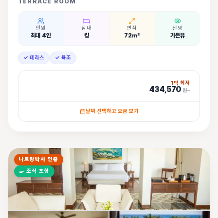
TERRACE ROOM
인원
침대
면적
전망
최대 4인
킹
72㎡
가든뷰
✓ 테라스
✓ 욕조
1박 최저
434,570
원~
날짜 선택하고 요금 보기
나트랑박사 인증
🍳
조식 포함