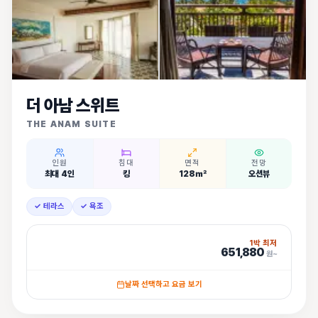
더 아남 스위트
THE ANAM SUITE
인원
침대
면적
전망
최대 4인
킹
128㎡
오션뷰
✓ 테라스
✓ 욕조
1박 최저
651,880
원~
날짜 선택하고 요금 보기