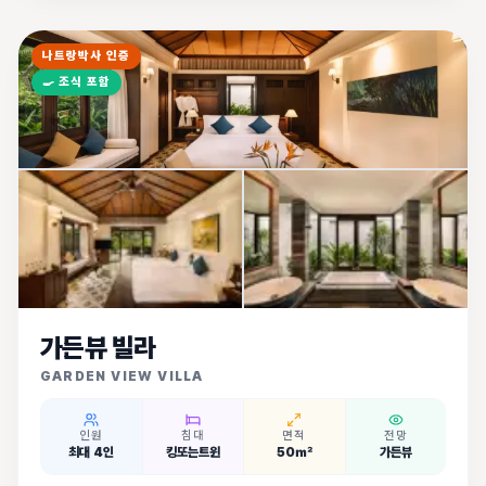
나트랑박사 인증
🍳
조식 포함
가든뷰 빌라
GARDEN VIEW VILLA
인원
침대
면적
전망
최대 4인
킹또는트윈
50㎡
가든뷰