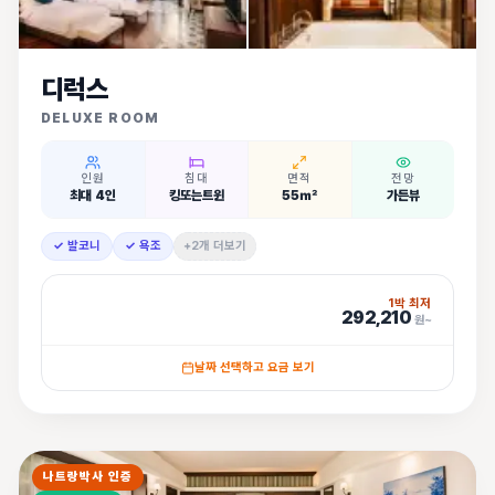
디럭스
DELUXE ROOM
인원
침대
면적
전망
최대 4인
킹또는트윈
55㎡
가든뷰
✓ 발코니
✓ 욕조
+2개 더보기
1박 최저
292,210
원~
날짜 선택하고 요금 보기
나트랑박사 인증