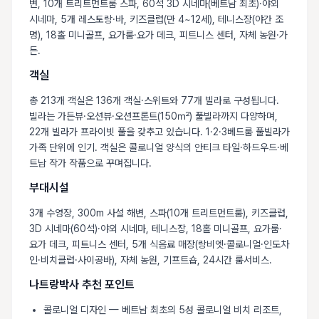
변, 10개 트리트먼트룸 스파, 60석 3D 시네마(베트남 최초)·야외
시네마, 5개 레스토랑·바, 키즈클럽(만 4~12세), 테니스장(야간 조
명), 18홀 미니골프, 요가룸·요가 데크, 피트니스 센터, 자체 농원·가
든.
객실
총 213개 객실은 136개 객실·스위트와 77개 빌라로 구성됩니다.
빌라는 가든뷰·오션뷰·오션프론트(150㎡) 풀빌라까지 다양하며,
22개 빌라가 프라이빗 풀을 갖추고 있습니다. 1·2·3베드룸 풀빌라가
가족 단위에 인기. 객실은 콜로니얼 양식의 안티크 타일·하드우드·베
트남 작가 작품으로 꾸며집니다.
부대시설
3개 수영장, 300m 사설 해변, 스파(10개 트리트먼트룸), 키즈클럽,
3D 시네마(60석)·야외 시네마, 테니스장, 18홀 미니골프, 요가룸·
요가 데크, 피트니스 센터, 5개 식음료 매장(랑비엣·콜로니얼·인도차
인·비치클럽·사이공바), 자체 농원, 기프트숍, 24시간 룸서비스.
나트랑박사 추천 포인트
콜로니얼 디자인 — 베트남 최초의 5성 콜로니얼 비치 리조트,