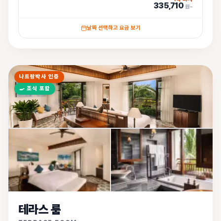
335,710
원~
날짜 선택하고 요금 보기
나트랑박사 인증
🍳
조식 포함
테라스 룸