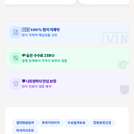
🇻🇳
100% 현지 직계약
🇻🇳
정식 직계약 채널임을 강조
💸
숨은 수수료 ZERO
💸
결제 단계에서 가격이 바뀌지 않음
🛡️
나트랑박사 안심 보장
🛡️
현지 전문가 검증 예약
열대정원빌라
프라이빗비치
수상빌라보유
깜란공항근접
럭셔리리조트