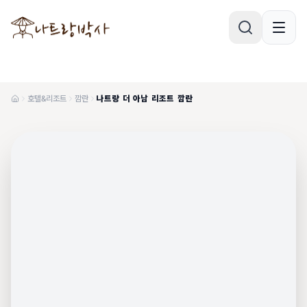
호텔&리조트
깜란
나트랑 더 아남 리조트 깜란