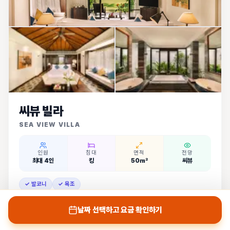
씨뷰 빌라
SEA VIEW VILLA
인원
침대
면적
전망
최대 4인
킹
50㎡
씨뷰
✓ 발코니
✓ 욕조
날짜 선택하고 요금 확인하기
1박 최저
448,300
원~