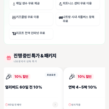
매일 생수 무료 제공
피트니스 센터 무료 이용
💧
💪
키즈클럽 무료 이용
나트랑 시내 셔틀버스 왕복
🧸
🚌
무료
리조트 전역 인터넷 무료
📶
진행 중인 특가 & 패키지
나트랑박사 단독 특가
🎉
🎉
프로모션
10%
할인
10%
할인
얼리버드 60일 전 10%
연박 4~5박 10%
60일 전 예약
상시 적용