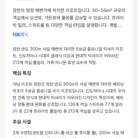
깜란의 청정 해변가에 위치한 리조트입니다. 50~55㎡ 규모의
객실에서 오션뷰, 가든뷰와 풀뷰를 감상할 수 있습니다. 프라이
빗 빌라, 스위트룸 등 다양한 객실 타입을 운영합니다. 개별 프
라이빗 풀을 갖춘 객실도 마련되어 있습니다. 발코니, 수영장을
더보기
이용할 수 있습니다. 바다를 가까이에서 느끼며 여유로운 휴식
을 취하기 좋습니다.
깜란 반도 300m 사설 해변에 자리한 5성급 콜로니얼 럭셔리 리조
트. 인도차이나 시대의 클래식 미감과 현대적 럭셔리가 어우러진
213개 객실·풀빌라. 가족·허니문·휴양 모두에 적합.
핵심 특징
아남 리조트 깜란은 깜란 반도 300m의 사설 해변에 자리한 베트남
최초의 5성급 콜로니얼 비치 리조트입니다. 인도차이나 시대의 우아
한 건축 양식과 현대적 럭셔리가 어우러진 디자인이 특징이며, 베트
남 정통 환대 문화를 강조합니다. 136개 객실·스위트와 77개 빌라
(이 중 22개 프라이빗 풀빌라) 총 213개 객실을 갖추고 있습니다.
주요 시설
3개 수영장(센트럴 인피니티 풀·라군 풀·프리폼 풀), 300m 사설 해