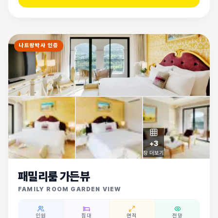
나트랑박사 인증
+
3
장 더보기
패밀리룸 가든뷰
FAMILY ROOM GARDEN VIEW
인원
침대
면적
전망