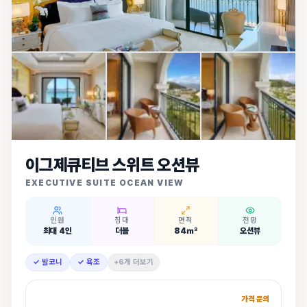
이그제큐티브 스위트 오션뷰
EXECUTIVE SUITE OCEAN VIEW
인원
침대
면적
전망
최대 4인
더블
84㎡
오션뷰
✓ 발코니
✓ 욕조
+6개 더보기
가격 문의