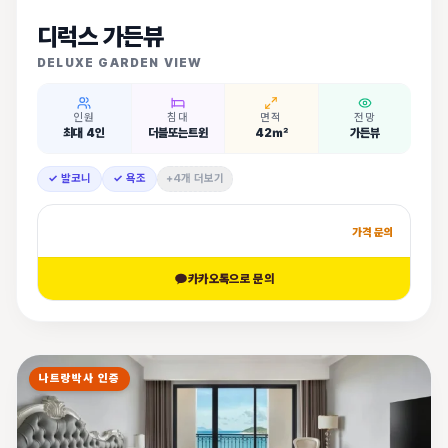
디럭스 가든뷰
DELUXE GARDEN VIEW
인원
침대
면적
전망
최대 4인
더블또는트윈
42㎡
가든뷰
✓ 발코니
✓ 욕조
+4개 더보기
가격 문의
카카오톡으로 문의
나트랑박사 인증