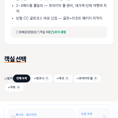
2~4베드룸 풀빌라 — 프라이빗 풀 완비, 대가족·단체 여행에 최
적
빈펄 CC 골프코스 바로 인접 — 골프+리조트 패키지 최적지
혼째섬/혼땀섬
객실
9
종
조식 포함
객실 선택
필터
전체
9
개
✓
발코니
9
✓
욕조
9
✓
프라이빗 풀
4
✓
주방
4
인원 선택
체크인 · 체크아웃