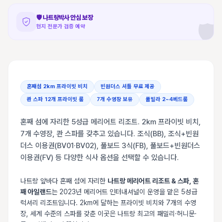
🛡️
나트랑박사 안심 보장
🛡️
현지 전문가 검증 예약
혼째섬 2km 프라이빗 비치
빈원더스 셔틀 무료 제공
콴 스파 12개 프라이빗 룸
7개 수영장 보유
풀빌라 2~4베드룸
혼째 섬에 자리한 5성급 메리어트 리조트. 2km 프라이빗 비치,
7개 수영장, 콴 스파를 갖추고 있습니다. 조식(BB), 조식+빈원
더스 이용권(BV01·BV02), 풀보드 3식(FB), 풀보드+빈원더스
이용권(FV) 등 다양한 식사 옵션을 선택할 수 있습니다.
나트랑 앞바다 혼째 섬에 자리한
나트랑 메리어트 리조트 & 스파, 혼
째 아일랜드
는 2023년 메리어트 인터내셔널이 운영을 맡은 5성급
럭셔리 리조트입니다. 2km에 달하는 프라이빗 비치와 7개의 수영
장, 세계 수준의 스파를 갖춘 이곳은 나트랑 최고의 패밀리·허니문·