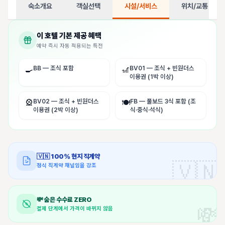
숙소개요
객실선택
시설/서비스
위치/교통
이 호텔 기본 제공 혜택
예약 즉시 자동 적용되는 특전
BB — 조식 포함
BV01 — 조식 + 빈원더스
🍳
🎢
이용권 (1박 이상)
BV02 — 조식 + 빈원더스
FB — 풀보드 3식 포함 (조
🎡
🍽️
이용권 (2박 이상)
식·중식·석식)
🇻🇳
100% 현지 직계약
🇻🇳
정식 직계약 채널임을 강조
💸
숨은 수수료 ZERO
💸
결제 단계에서 가격이 바뀌지 않음