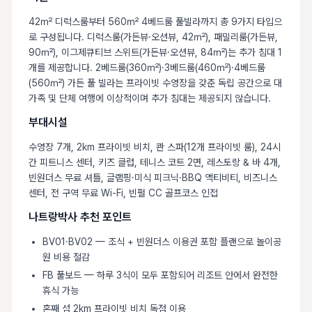
42㎡ 디럭스룸부터 560㎡ 4베드룸 풀빌라까지 총 9가지 타입으
로 구성됩니다. 디럭스룸(가든뷰·오션뷰, 42㎡), 패밀리룸(가든뷰,
90㎡), 이그제큐티브 스위트(가든뷰·오션뷰, 84㎡)는 추가 침대 1
개를 제공합니다. 2베드룸(360㎡)·3베드룸(460㎡)·4베드룸
(560㎡) 가든 풀 빌라는 프라이빗 수영장을 갖춘 독립 공간으로 대
가족 및 단체 여행에 이상적이며 추가 침대는 제공되지 않습니다.
부대시설
수영장 7개, 2km 프라이빗 비치, 콴 스파(12개 프라이빗 룸), 24시
간 피트니스 센터, 키즈 클럽, 테니스 코트 2면, 레스토랑 & 바 4개,
빈원더스 무료 셔틀, 글램핑·미식 피크닉·BBQ 액티비티, 비즈니스
센터, 전 구역 무료 Wi-Fi, 빈펄 CC 골프코스 인접
나트랑박사 추천 포인트
BV01·BV02 — 조식 + 빈원더스 이용권 포함 플랜으로 놀이공
원 비용 절감
FB 풀보드 — 하루 3식이 모두 포함되어 리조트 안에서 완전한
휴식 가능
혼째 섬 2km 프라이빗 비치 독점 이용