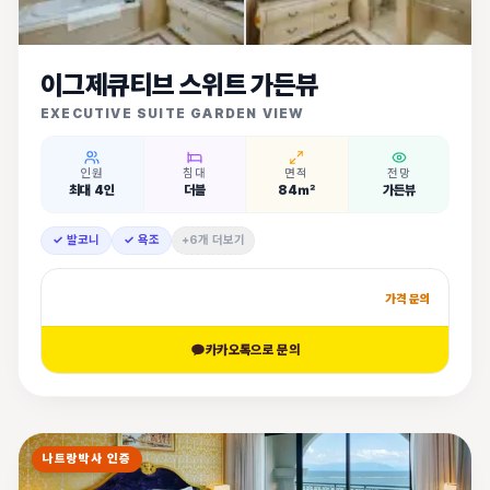
이그제큐티브 스위트 가든뷰
EXECUTIVE SUITE GARDEN VIEW
인원
침대
면적
전망
최대 4인
더블
84㎡
가든뷰
✓ 발코니
✓ 욕조
+6개 더보기
가격 문의
카카오톡으로 문의
나트랑박사 인증