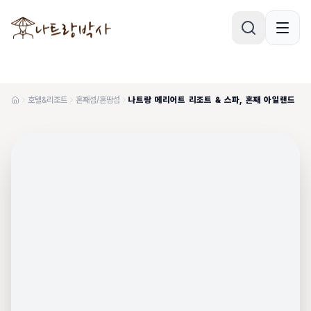
호텔&리조트
혼째섬/혼땀섬
나트랑 메리어트 리조트 & 스파, 혼째 아일랜드