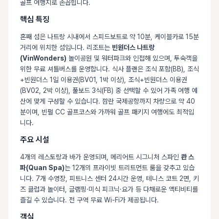
골프 여행지로 손꼽힙니다.
핵심 특징
혼째 섬은 나트랑 시내에서 스피드보트로 약 10분, 케이블카로 15분
거리에 위치한 섬입니다. 리조트는
빈원더스 나트랑
(VinWonders)
놀이공원 및 워터파크와 인접해 있으며, 투숙객을
위한 무료 셔틀버스를 운영합니다. 식사 플랜은 조식 포함(BB), 조식
+빈원더스 1일 이용권(BV01, 1박 이상), 조식+빈원더스 이용권
(BV02, 2박 이상), 풀보드 3식(FB) 중 선택할 수 있어 가족 여행 예
산에 맞게 구성할 수 있습니다. 깜란 국제공항까지 차량으로 약 40
분이며, 빈펄 CC 골프코스와 가까워 골프 패키지 여행에도 최적입
니다.
주요 시설
4개의 레스토랑과 바가 운영되며, 메리어트 시그니처 스파인
콴 스
파(Quan Spa)
는 12개의 프라이빗 트리트먼트 룸을 갖추고 있습
니다. 7개 수영장, 피트니스 센터 24시간 운영, 테니스 코트 2면, 키
즈 클럽과 놀이터, 글램핑·미식 피크닉·요가 등 다채로운 액티비티를
즐길 수 있습니다. 전 구역 무료 Wi-Fi가 제공됩니다.
객실