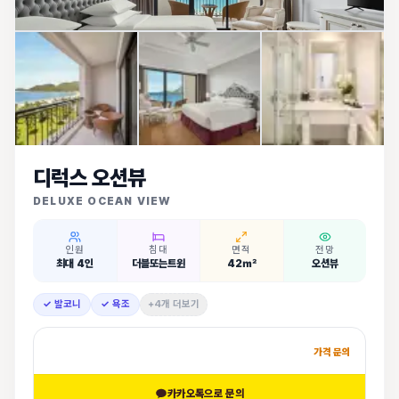
디럭스 오션뷰
DELUXE OCEAN VIEW
인원
침대
면적
전망
최대 4인
더블또는트윈
42㎡
오션뷰
✓ 발코니
✓ 욕조
+4개 더보기
가격 문의
카카오톡으로 문의