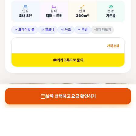
인원
침대
면적
전망
최대 8인
더블 + 트윈
360㎡
가든뷰
✓ 프라이빗 풀
✓ 발코니
✓ 욕조
✓ 주방
+5개 더보기
가격 문의
카카오톡으로 문의
나트랑박사 인증
날짜 선택하고 요금 확인하기