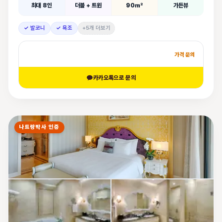
최대 8인
더블 + 트윈
90㎡
가든뷰
✓ 발코니
✓ 욕조
+5개 더보기
가격 문의
카카오톡으로 문의
나트랑박사 인증