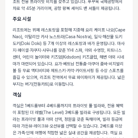
조트 전용 프라이빗 비치를 갖추고 있습니다. 푸꾸옥 국제공항에서
차로 약 45분 거리이며, 공항 왕복 셰어드 밴 셔틀이 제공됩니다.
주요 시설
리조트에는 뷔페 레스토랑을 포함해 지중해 요리 케이프 나오(Cape
Nao), 이탈리안 카사 노스트라(Casa Nostra), 일식·해산물 도키
도키(Doki Doki) 등 7개 이상의 레스토랑과 바가 운영됩니다. 마사
지·페이셜·자쿠지·사우나를 갖춘 YHI 스파, 야외 수영장, 피트니스
센터, 어린이 놀이터와 키즈덤(Kidsdom) 키즈클럽, 해변 야외 시네
마가 마련되어 있습니다. 요가·베트남 전통춤·아쿠아 줌바·비치발리
볼 등 무료 액티비티와 제트스키·카약·카이트서핑 등 수상 스포츠를
즐길 수 있으며, 리조트 전역에서 무료 와이파이가 제공됩니다. 넓은
부지는 버기(전동카트)로 이동합니다.
객실
객실은 1베드룸부터 4베드룸까지의 프라이빗 풀 빌라와, 전용 혜택
이 포함된 더 레벨(The Level) 3베드룸 빌라로 구성됩니다. 모든 빌
라는 프라이빗 풀과 야외 선덱, 정원을 갖춘 독채이며, 빌라 등급에
따라 가든뷰·레이크뷰·오션뷰를 선택할 수 있습니다. 2베드룸 이상
은 가족·단체 여행에 적합한 넓은 실내 공간을 제공합니다. 객실 요