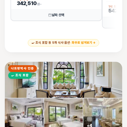
342,510
원~
1박 최저
542,22
날짜 선택
🍳
조식 포함 등
5
개 식사 옵션
· 좌우로 넘겨보기 →
나트랑박사 인증
🍳
조식 포함
+
4