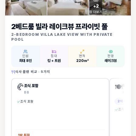
+
2
장 더보기
2베드룸 빌라 레이크뷰 프라이빗 풀
2-BEDROOM VILLA LAKE VIEW WITH PRIVATE
POOL
인원
침대
면적
전망
최대 8인
킹 + 트윈
220㎡
레이크뷰
식사 플랜 비교 ·
5
가지
🥐
🍽️
조식 포함
하프보드
BB
HB
2식 포함
조식 포함
조식 + 중식
1박 최저