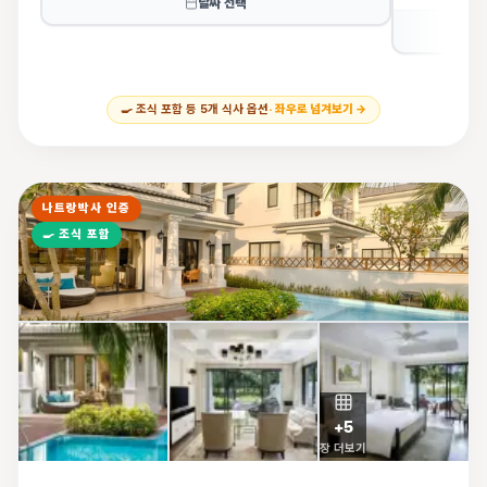
날짜 선택
🍳
조식 포함 등
5
개 식사 옵션
· 좌우로 넘겨보기 →
나트랑박사 인증
🍳
조식 포함
+
5
장 더보기