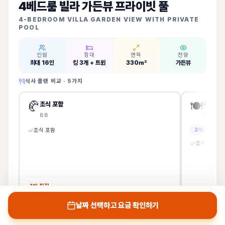
4베드룸 빌라 가든뷰 프라이빗 풀
4-BEDROOM VILLA GARDEN VIEW WITH PRIVATE
POOL
인원
침대
면적
전망
최대 16인
킹 3개 + 트윈
330㎡
가든뷰
식사 플랜 비교 ·
5
가지
🥐
🍽️
조식 포함
하프보드
BB
HB
2식 포함
조식 포함
조식 + 중식
1박 최저
611,620
원~
1박 최저
날짜 선택하고 요금 확인하기
1,011,0
날짜 선택