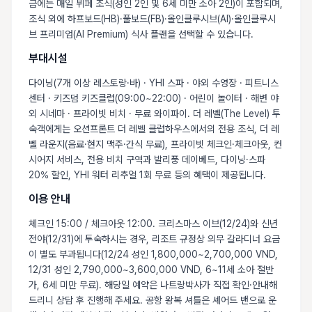
금에는 매일 뷔페 조식(성인 2인 및 6세 미만 소아 2인)이 포함되며,
조식 외에 하프보드(HB)·풀보드(FB)·올인클루시브(AI)·올인클루시
브 프리미엄(AI Premium) 식사 플랜을 선택할 수 있습니다.
부대시설
다이닝(7개 이상 레스토랑·바) · YHI 스파 · 야외 수영장 · 피트니스
센터 · 키즈덤 키즈클럽(09:00~22:00) · 어린이 놀이터 · 해변 야
외 시네마 · 프라이빗 비치 · 무료 와이파이. 더 레벨(The Level) 투
숙객에게는 오션프론트 더 레벨 클럽하우스에서의 전용 조식, 더 레
벨 라운지(음료·현지 맥주·간식 무료), 프라이빗 체크인·체크아웃, 컨
시어지 서비스, 전용 비치 구역과 발리풍 데이베드, 다이닝·스파
20% 할인, YHI 워터 리추얼 1회 무료 등의 혜택이 제공됩니다.
이용 안내
체크인 15:00 / 체크아웃 12:00. 크리스마스 이브(12/24)와 신년
전야(12/31)에 투숙하시는 경우, 리조트 규정상 의무 갈라디너 요금
이 별도 부과됩니다(12/24 성인 1,800,000~2,700,000 VND,
12/31 성인 2,790,000~3,600,000 VND, 6~11세 소아 절반
가, 6세 미만 무료). 해당일 예약은 나트랑박사가 직접 확인·안내해
드리니 상담 후 진행해 주세요. 공항 왕복 셔틀은 셰어드 밴으로 운