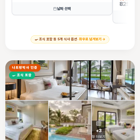
825,57
날짜 선택
🍳
조식 포함 등
5
개 식사 옵션
· 좌우로 넘겨보기 →
나트랑박사 인증
🍳
조식 포함
+
3
장 더보기