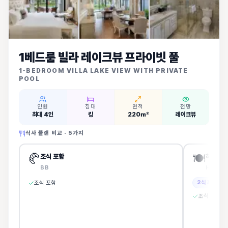
1베드룸 빌라 레이크뷰 프라이빗 풀
1-BEDROOM VILLA LAKE VIEW WITH PRIVATE
POOL
인원
침대
면적
전망
최대 4인
킹
220㎡
레이크뷰
식사 플랜 비교 ·
5
가지
🥐
🍽️
조식 포함
하프보드
BB
HB
2식 포함
조식 포함
조식 + 중식