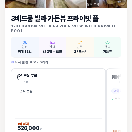
장 더보기
3베드룸 빌라 가든뷰 프라이빗 풀
3-BEDROOM VILLA GARDEN VIEW WITH PRIVATE
POOL
인원
침대
면적
전망
최대 12인
킹 2개 + 트윈
270㎡
가든뷰
식사 플랜 비교 ·
5
가지
🥐
🍽️
조식 포함
하프보드
BB
HB
2식 포함
조식 포함
조식 + 중식
1박 최저
526,000
원~
1박 최저