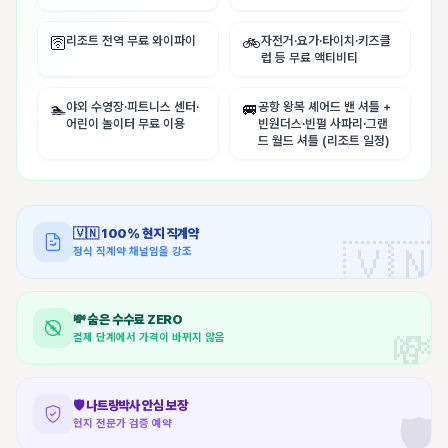
리조트 전역 무료 와이파이
자전거·요가·타이치·키즈클
🛜
🚲
럽 등 무료 액티비티
야외 수영장·피트니스 센터·
공항 왕복 셰어드 밴 셔틀 +
🏊
🚐
어린이 놀이터 무료 이용
빈원더스·빈펄 사파리·그랜
드 월드 셔틀 (리조트 일정)
🇻🇳
100% 현지 직계약
🇻🇳
정식 직계약 채널임을 강조
💸
숨은 수수료 ZERO
💸
결제 단계에서 가격이 바뀌지 않음
🛡️
나트랑박사 안심 보장
🛡️
현지 전문가 검증 예약