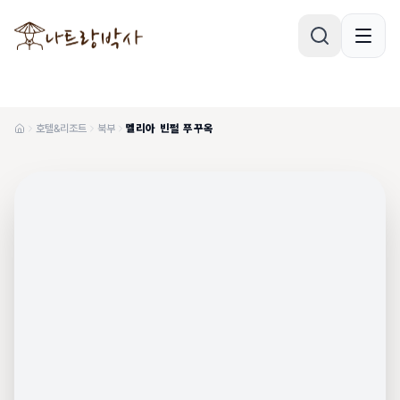
호텔&리조트
북부
멜리아 빈펄 푸꾸옥