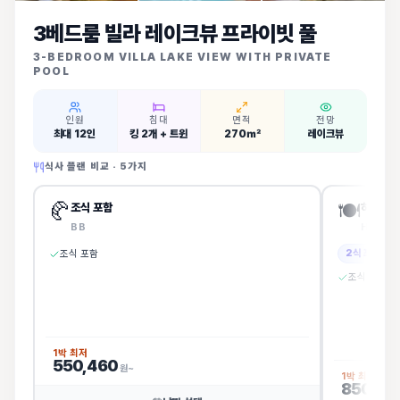
3베드룸 빌라 레이크뷰 프라이빗 풀
3-BEDROOM VILLA LAKE VIEW WITH PRIVATE
POOL
인원
침대
면적
전망
최대 12인
킹 2개 + 트윈
270㎡
레이크뷰
식사 플랜 비교 ·
5
가지
🥐
🍽️
조식 포함
하프보드
BB
HB
2식 포함
조식 포함
조식 + 중식
1박 최저
550,460
원~
1박 최저
850,03