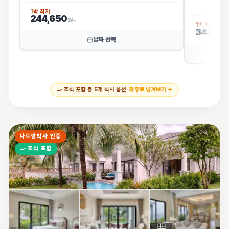
1박 최저
244,650
원~
1박 최저
344,51
날짜 선택
🍳
조식 포함 등
5
개 식사 옵션
· 좌우로 넘겨보기 →
나트랑박사 인증
🍳
조식 포함