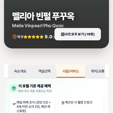
멜리아 빈펄 푸꾸옥
Melia Vinpearl Phu Quoc
사진 모두 보기 (
18
장)
5.0
북부
(
0
개 리뷰)
숙소개요
객실선택
시설/서비스
위치/교통
이 호텔 기본 제공 혜택
예약 즉시 자동 적용되는 특전
매일 뷔페 조식 (성인 2인 +
체크인 시 웰컴 드링크
🍳
🥂
6세 미만 소아 2인, 메인 레
스토랑)