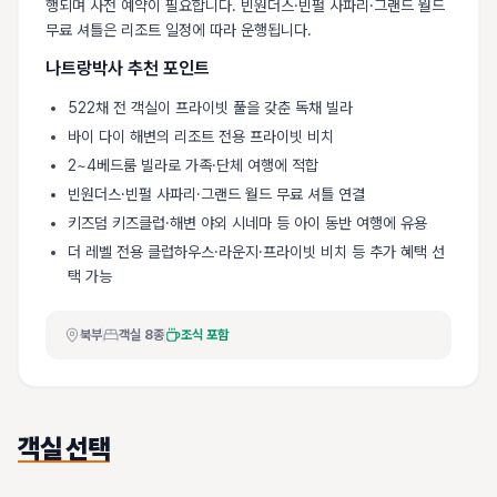
행되며 사전 예약이 필요합니다. 빈원더스·빈펄 사파리·그랜드 월드
무료 셔틀은 리조트 일정에 따라 운행됩니다.
나트랑박사 추천 포인트
522채 전 객실이 프라이빗 풀을 갖춘 독채 빌라
바이 다이 해변의 리조트 전용 프라이빗 비치
2~4베드룸 빌라로 가족·단체 여행에 적합
빈원더스·빈펄 사파리·그랜드 월드 무료 셔틀 연결
키즈덤 키즈클럽·해변 야외 시네마 등 아이 동반 여행에 유용
더 레벨 전용 클럽하우스·라운지·프라이빗 비치 등 추가 혜택 선
택 가능
북부
객실
8
종
조식 포함
객실 선택