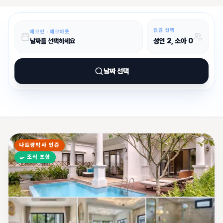
인원 선택
체크인 · 체크아웃
성인
2
, 소아
0
날짜를 선택하세요
날짜 선택
나트랑박사 인증
🍳
조식 포함