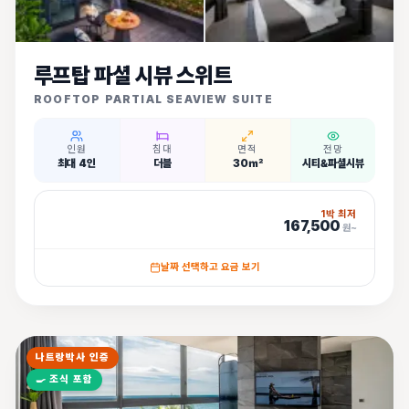
루프탑 파셜 시뷰 스위트
ROOFTOP PARTIAL SEAVIEW SUITE
인원
침대
면적
전망
최대 4인
더블
30㎡
시티&파셜시뷰
1박 최저
167,500
원~
날짜 선택하고 요금 보기
나트랑박사 인증
🍳
조식 포함