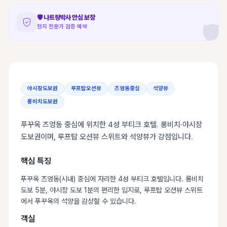
🛡️
나트랑박사 안심 보장
🛡️
현지 전문가 검증 예약
야시장도보권
루프탑오션뷰
즈엉동중심
석양뷰
롱비치도보권
푸꾸옥 즈엉동 중심에 위치한 4성 부티크 호텔. 롱비치·야시장
도보권이며, 루프탑 오션뷰 스위트와 석양뷰가 강점입니다.
핵심 특징
푸꾸옥 즈엉동(시내) 중심에 자리한 4성 부티크 호텔입니다. 롱비치
도보 5분, 야시장 도보 1분의 편리한 입지로, 루프탑 오션뷰 스위트
에서 푸꾸옥의 석양을 감상할 수 있습니다.
객실