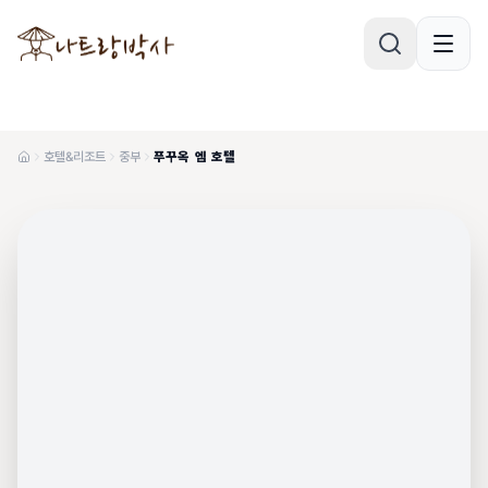
호텔&리조트
중부
푸꾸옥 엠 호텔