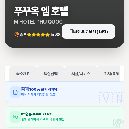
푸꾸옥 엠 호텔
M HOTEL PHU QUOC
사진 모두 보기 (
14
장)
5.0
중부
(
0
개 리뷰)
숙소개요
객실선택
시설/서비스
위치/교통
🇻🇳
100% 현지 직계약
🇻🇳
정식 직계약 채널임을 강조
💸
숨은 수수료 ZERO
💸
결제 단계에서 가격이 바뀌지 않음