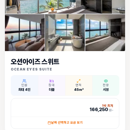
오션아이즈 스위트
OCEAN EYES SUITE
인원
침대
면적
전망
최대 4인
더블
45㎡
시뷰
1박 최저
166,250
원~
날짜 선택하고 요금 보기