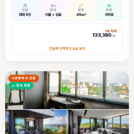
인원
침대
면적
전망
최대 5인
더블 + 싱글
45㎡
시티뷰
1박 최저
133,380
원~
날짜 선택하고 요금 보기
나트랑박사 인증
🍳
조식 포함