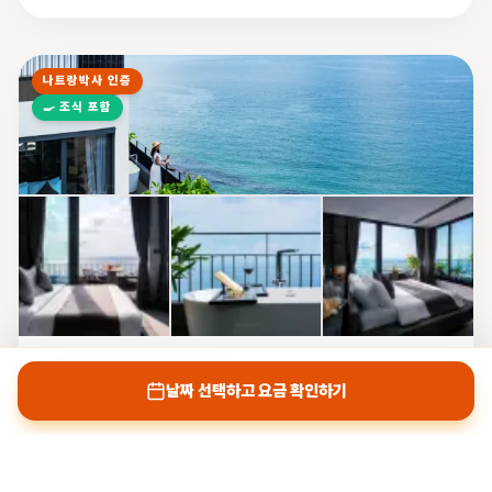
나트랑박사 인증
🍳
조식 포함
루프탑 오션뷰 스위트
날짜 선택하고 요금 확인하기
ROOFTOP OCEAN VIEW SUITE
인원
침대
면적
전망
최대 4인
더블
35㎡
시뷰