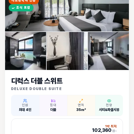
나트랑박사 인증
🍳
조식 포함
디럭스 더블 스위트
DELUXE DOUBLE SUITE
인원
침대
면적
전망
최대 4인
더블
35㎡
시티&파셜시뷰
1박 최저
102,360
원~