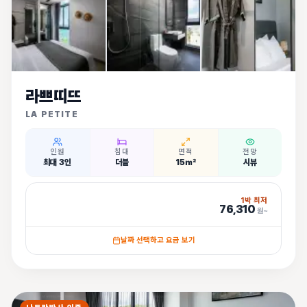
라쁘띠뜨
LA PETITE
인원
침대
면적
전망
최대 3인
더블
15㎡
시뷰
1박 최저
76,310
원~
날짜 선택하고 요금 보기