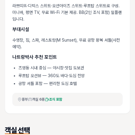
라쁘띠뜨·디럭스 스위트·오션아이즈 스위트·루프탑 스위트로 구성.
미니바, 평면 TV, 무료 Wi-Fi 기본 제공. BB(2인 조식 포함) 밀플랜
입니다.
부대시설
수영장, 짐, 스파, 레스토랑(M Sunset), 무료 공항 왕복 셔틀(사전
예약).
나트랑박사 추천 포인트
즈엉동 시내 중심 — 야시장·맛집 도보권
루프탑 오션뷰 — 360도 바다·도심 전망
공항 셔틀 포함 — 편리한 도심 호텔
중부
객실
6
종
조식 포함
객실 선택