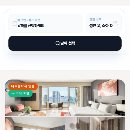
인원 선택
체크인 · 체크아웃
성인
2
, 소아
0
날짜를 선택하세요
날짜 선택
나트랑박사 인증
🍳
조식 포함