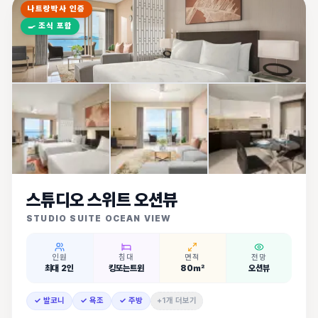
나트랑박사 인증
🍳
조식 포함
스튜디오 스위트 오션뷰
STUDIO SUITE OCEAN VIEW
인원
침대
면적
전망
최대 2인
킹또는트윈
80㎡
오션뷰
✓ 발코니
✓ 욕조
✓ 주방
+1개 더보기