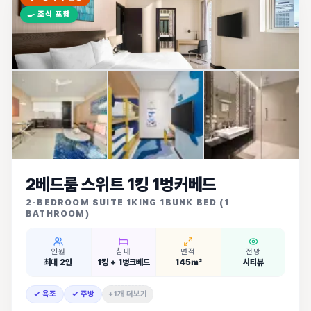
🍳
조식 포함
2베드룸 스위트 1킹 1벙커베드
2-BEDROOM SUITE 1KING 1BUNK BED (1
BATHROOM)
인원
침대
면적
전망
최대 2인
1킹 + 1벙크베드
145㎡
시티뷰
✓ 욕조
✓ 주방
+1개 더보기