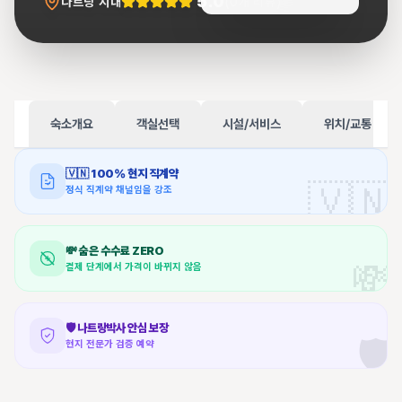
5.0
나트랑 시내
(
0
개 리뷰)
숙소개요
객실선택
시설/서비스
위치/교통
🇻🇳
100% 현지 직계약
🇻🇳
정식 직계약 채널임을 강조
💸
숨은 수수료 ZERO
💸
결제 단계에서 가격이 바뀌지 않음
🛡️
나트랑박사 안심 보장
🛡️
현지 전문가 검증 예약