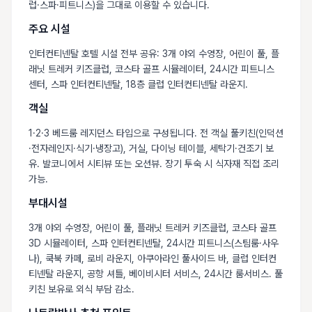
럽·스파·피트니스)을 그대로 이용할 수 있습니다.
주요 시설
인터컨티넨탈 호텔 시설 전부 공유: 3개 야외 수영장, 어린이 풀, 플
래닛 트레커 키즈클럽, 코스타 골프 시뮬레이터, 24시간 피트니스
센터, 스파 인터컨티넨탈, 18층 클럽 인터컨티넨탈 라운지.
객실
1·2·3 베드룸 레지던스 타입으로 구성됩니다. 전 객실 풀키친(인덕션
·전자레인지·식기·냉장고), 거실, 다이닝 테이블, 세탁기·건조기 보
유. 발코니에서 시티뷰 또는 오션뷰. 장기 투숙 시 식자재 직접 조리
가능.
부대시설
3개 야외 수영장, 어린이 풀, 플래닛 트레커 키즈클럽, 코스타 골프
3D 시뮬레이터, 스파 인터컨티넨탈, 24시간 피트니스(스팀룸·사우
나), 쿡북 카페, 로비 라운지, 아쿠아라인 풀사이드 바, 클럽 인터컨
티넨탈 라운지, 공항 셔틀, 베이비시터 서비스, 24시간 룸서비스. 풀
키친 보유로 외식 부담 감소.