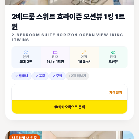
2베드룸 스위트 호라이즌 오션뷰 1킹 1트
윈
2-BEDROOM SUITE HORIZON OCEAN VIEW 1KING
1TWINS
인원
침대
면적
전망
최대 2인
1킹 + 1트윈
160㎡
오션뷰
✓ 발코니
✓ 욕조
✓ 주방
+2개 더보기
가격 문의
카카오톡으로 문의
나트랑박사 인증