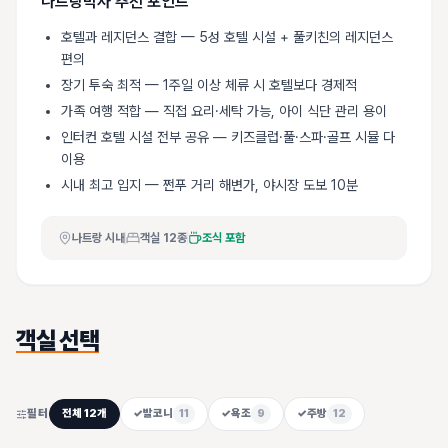
나트랑박사 추천 포인트
호텔과 레지던스 결합 — 5성 호텔 시설 + 풀키친의 레지던스
편의
장기 투숙 최적 — 1주일 이상 체류 시 호텔보다 경제적
가족 여행 적합 — 직접 요리·세탁 가능, 아이 식단 관리 용이
인터컨 호텔 시설 전부 공유 — 키즈클럽·풀·스파·골프 시뮬 다
이용
시내 최고 입지 — 쩐푸 거리 해변가, 야시장 도보 10분
나트랑 시내
객실
12
종
조식 포함
객실 선택
필터
전체
12
개
✓
발코니
11
✓
욕조
9
✓
주방
12