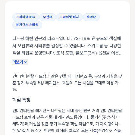
프리미엄 IHG
오션뷰
프라이빗 비치
수영장
레지던스 스타일
나트랑 해변 인근의 리조트입니다. 73~168㎡ 규모의 객실에
서 오션뷰와 시티뷰를 감상할 수 있습니다. 스위트룸 등 다양한
객실 타입을 운영합니다. 조식 포함, 풀보드(3식) 옵션을 이용
할 수 있습니다. 공항에서 차량으로 약 15분이며, 주변에 빈폈
더보기
리조트 나트랑(24.3km) 등이 있습니다. 셔틀 서비스를 운영하
고 있어 이동이 편리합니다. 커플과 가족 모두에게 편안한 휴식
인터컨티넨탈 나트랑과 같은 건물 내 레지던스 동. 부엌과 거실을 갖
을 제공합니다.
춘 장기 투숙형 5성 레지던스. 호텔의 모든 시설을 그대로 이용 가
능.
핵심 특징
인터컨티넨탈 레지던스 나트랑은 시내 중심 쩐푸 거리 인터컨티넨탈
나트랑 호텔과 같은 건물 내 레지던스 동입니다. 풀키친(주방·식기·
세탁기)과 거실을 갖춘 장기 투숙형 객실 타입으로, 가족 여행이나
한 달 살기 등 장기 체류에 최적화. 호텔의 모든 시설(수영장·키즈클