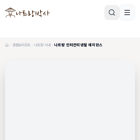
호텔&리조트
나트랑 시내
나트랑 인터컨티넨탈 레지던스