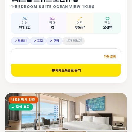
1-BEDROOM SUITE OCEAN VIEW 1KING
인원
침대
면적
전망
최대 2인
킹
85㎡
오션뷰
✓ 발코니
✓ 욕조
✓ 주방
+2개 더보기
가격 문의
카카오톡으로 문의
나트랑박사 인증
🍳
조식 포함