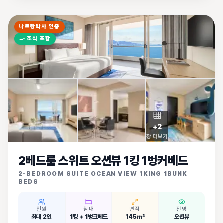
나트랑박사 인증
🍳
조식 포함
+
2
장 더보기
2베드룸 스위트 오션뷰 1킹 1벙커베드
2-BEDROOM SUITE OCEAN VIEW 1KING 1BUNK
BEDS
인원
침대
면적
전망
최대 2인
1킹 + 1벙크베드
145㎡
오션뷰