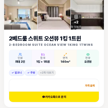
+
2
장 더보기
2베드룸 스위트 오션뷰 1킹 1트윈
2-BEDROOM SUITE OCEAN VIEW 1KING 1TWINS
인원
침대
면적
전망
최대 2인
1킹 + 1트윈
140㎡
오션뷰
✓ 발코니
✓ 주방
+2개 더보기
가격 문의
카카오톡으로 문의