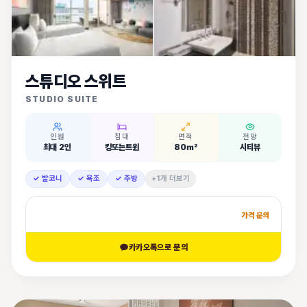
스튜디오 스위트
STUDIO SUITE
인원
침대
면적
전망
최대 2인
킹또는트윈
80㎡
시티뷰
✓ 발코니
✓ 욕조
✓ 주방
+1개 더보기
가격 문의
카카오톡으로 문의