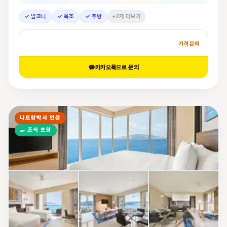
✓ 발코니
✓ 욕조
✓ 주방
+2개 더보기
가격 문의
카카오톡으로 문의
나트랑박사 인증
🍳
조식 포함