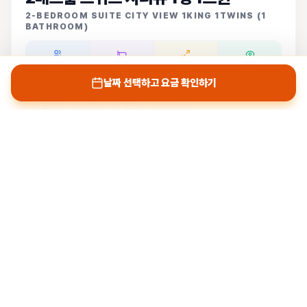
2-BEDROOM SUITE CITY VIEW 1KING 1TWINS (1
BATHROOM)
인원
침대
면적
전망
최대 2인
1킹 + 1트윈
145㎡
시티뷰
날짜 선택하고 요금 확인하기
✓ 발코니
✓ 욕조
✓ 주방
+1개 더보기
가격 문의
카카오톡으로 문의
나트랑박사 인증
🍳
조식 포함