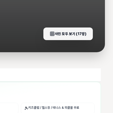
사진 모두 보기 (
17
장)
키즈클럽 / 헬스장 / 테니스 & 피클볼 무료
🎾