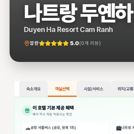
나트랑 두옌하
Duyen Ha Resort Cam Ranh
5.0
깜란
(
0
개 리뷰)
숙소개요
객실선택
시설/서비스
위치/교통
이 호텔 기본 제공 혜택
예약 즉시 자동 적용되는 특전
공항 셔틀버스 (공유, 왕복 1회)
나트랑 시
🚗
🏙️