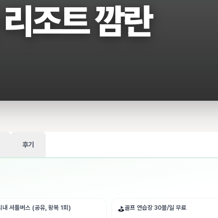
 리조트 깜란
후기
내 셔틀버스 (공유, 왕복 1회)
골프 연습장 30볼/일 무료
⛳