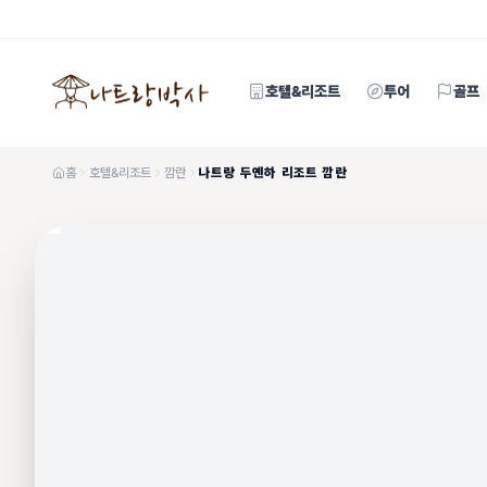
호텔&리조트
투어
골프
홈
호텔&리조트
깜란
나트랑 두옌하 리조트 깜란