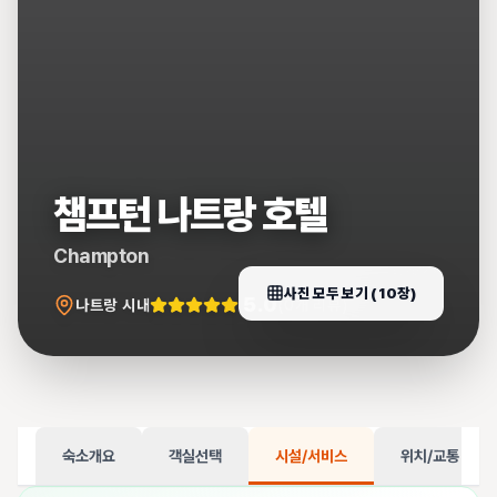
챔프턴 나트랑 호텔
Champton
사진 모두 보기 (
10
장)
5.0
나트랑 시내
(
0
개 리뷰)
숙소개요
객실선택
시설/서비스
위치/교통