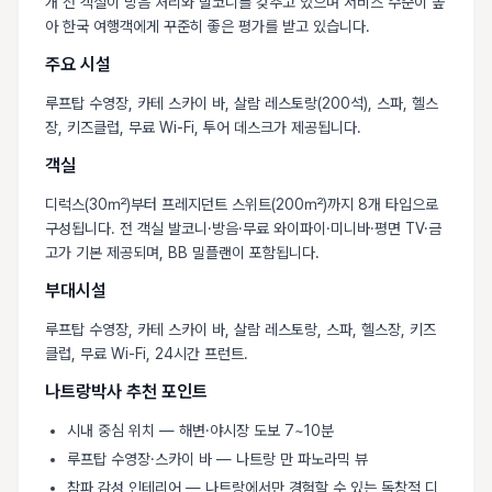
개 전 객실이 방음 처리와 발코니를 갖추고 있으며 서비스 수준이 높
아 한국 여행객에게 꾸준히 좋은 평가를 받고 있습니다.
주요 시설
루프탑 수영장, 카테 스카이 바, 살람 레스토랑(200석), 스파, 헬스
장, 키즈클럽, 무료 Wi-Fi, 투어 데스크가 제공됩니다.
객실
디럭스(30㎡)부터 프레지던트 스위트(200㎡)까지 8개 타입으로
구성됩니다. 전 객실 발코니·방음·무료 와이파이·미니바·평면 TV·금
고가 기본 제공되며, BB 밀플랜이 포함됩니다.
부대시설
루프탑 수영장, 카테 스카이 바, 살람 레스토랑, 스파, 헬스장, 키즈
클럽, 무료 Wi-Fi, 24시간 프런트.
나트랑박사 추천 포인트
시내 중심 위치 — 해변·야시장 도보 7~10분
루프탑 수영장·스카이 바 — 나트랑 만 파노라믹 뷰
참파 감성 인테리어 — 나트랑에서만 경험할 수 있는 독창적 디