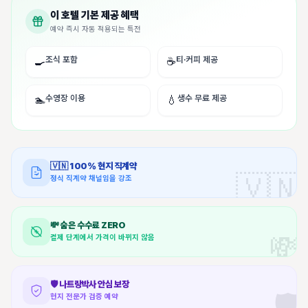
이 호텔 기본 제공 혜택
예약 즉시 자동 적용되는 특전
조식 포함
티·커피 제공
🍳
☕
수영장 이용
생수 무료 제공
🏊
💧
🇻🇳
100% 현지 직계약
🇻🇳
정식 직계약 채널임을 강조
💸
숨은 수수료 ZERO
💸
결제 단계에서 가격이 바뀌지 않음
🛡️
나트랑박사 안심 보장
🛡️
현지 전문가 검증 예약