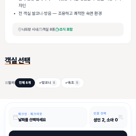
자인
전 객실 발코니·방음 — 조용하고 쾌적한 숙면 환경
나트랑 시내
객실
8
종
조식 포함
객실 선택
필터
전체
8
개
✓
발코니
8
✓
욕조
5
인원 선택
체크인 · 체크아웃
성인
2
, 소아
0
날짜를 선택하세요