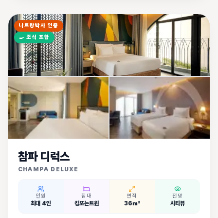
나트랑박사 인증
🍳
조식 포함
참파 디럭스
CHAMPA DELUXE
인원
침대
면적
전망
최대 4인
킹또는트윈
36㎡
시티뷰