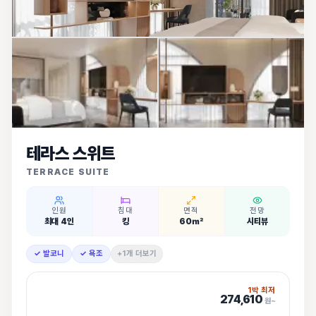
테라스 스위트
TERRACE SUITE
인원
침대
면적
전망
최대 4인
킹
60㎡
시티뷰
✓ 발코니
✓ 욕조
+1개 더보기
1박 최저
274,610
원~