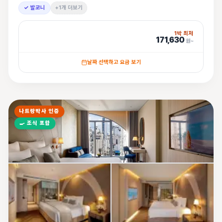
✓ 발코니
+1개 더보기
1박 최저
171,630
원~
날짜 선택하고 요금 보기
나트랑박사 인증
🍳
조식 포함