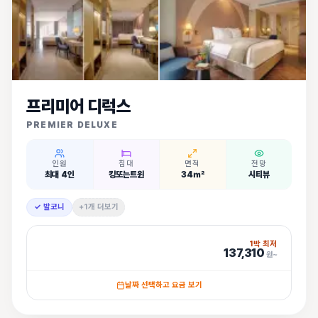
프리미어 디럭스
PREMIER DELUXE
인원
침대
면적
전망
최대 4인
킹또는트윈
34㎡
시티뷰
✓ 발코니
+1개 더보기
1박 최저
137,310
원~
날짜 선택하고 요금 보기