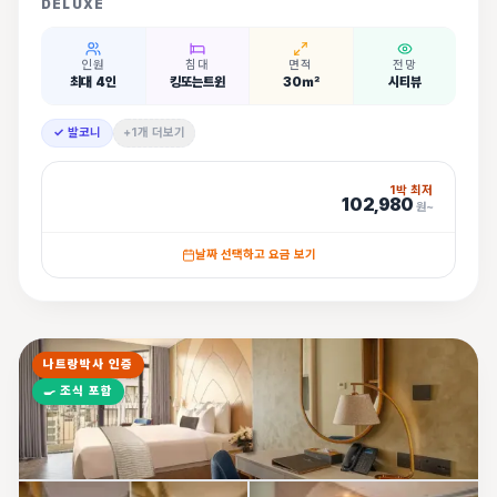
DELUXE
인원
침대
면적
전망
최대 4인
킹또는트윈
30㎡
시티뷰
✓ 발코니
+1개 더보기
1박 최저
102,980
원~
날짜 선택하고 요금 보기
나트랑박사 인증
🍳
조식 포함