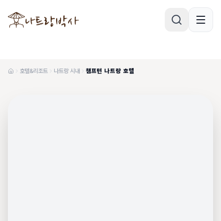
호텔&리조트
나트랑 시내
챔프턴 나트랑 호텔