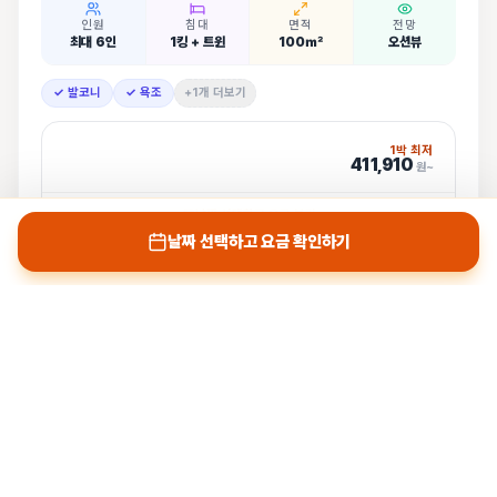
인원
침대
면적
전망
최대 6인
1킹 + 트윈
100㎡
오션뷰
✓ 발코니
✓ 욕조
+1개 더보기
1박 최저
411,910
원~
날짜 선택하고 요금 보기
날짜 선택하고 요금 확인하기
나트랑박사 인증
🍳
조식 포함