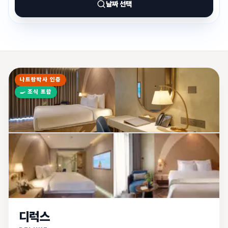
날짜 선택
나트랑박사 인증
🍳
조식 포함
디럭스