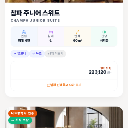
참파 주니어 스위트
CHAMPA JUNIOR SUITE
인원
침대
면적
전망
최대 4인
킹
40㎡
시티뷰
✓ 발코니
✓ 욕조
+1개 더보기
1박 최저
223,120
원~
날짜 선택하고 요금 보기
나트랑박사 인증
🍳
조식 포함