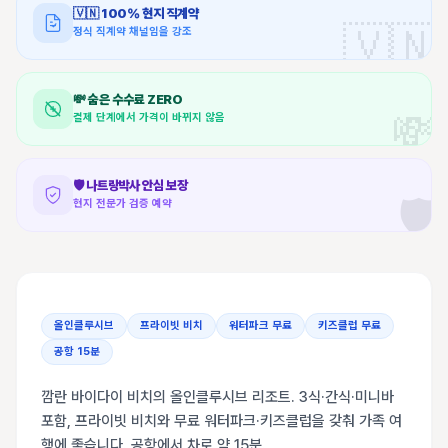
🇻🇳
100% 현지 직계약
🇻🇳
정식 직계약 채널임을 강조
💸
숨은 수수료 ZERO
💸
결제 단계에서 가격이 바뀌지 않음
🛡️
나트랑박사 안심 보장
🛡️
현지 전문가 검증 예약
올인클루시브
프라이빗 비치
워터파크 무료
키즈클럽 무료
공항 15분
깜란 바이다이 비치의 올인클루시브 리조트. 3식·간식·미니바
포함, 프라이빗 비치와 무료 워터파크·키즈클럽을 갖춰 가족 여
행에 좋습니다. 공항에서 차로 약 15분.