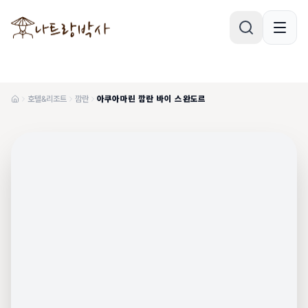
호텔&리조트
깜란
아쿠아마린 깜란 바이 스완도르