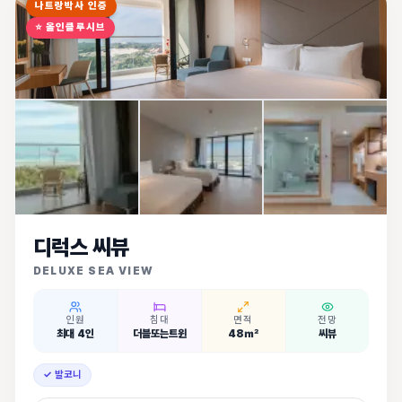
나트랑박사 인증
⭐
올인클루시브
디럭스 씨뷰
DELUXE SEA VIEW
인원
침대
면적
전망
최대 4인
더블또는트윈
48㎡
씨뷰
✓ 발코니