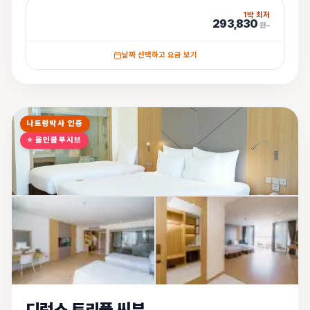
1박 최저
293,830
원~
날짜 선택하고 요금 보기
나트랑박사 인증
⭐
올인클루시브
디럭스 트리플 씨뷰