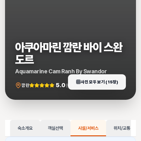
아쿠아마린 깜란 바이 스완
도르
Aquamarine Cam Ranh By Swandor
사진 모두 보기 (
15
장)
5.0
깜란
(
0
개 리뷰)
숙소개요
객실선택
시설/서비스
위치/교통