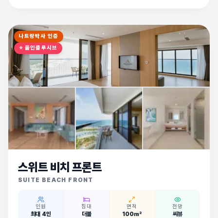
나트랑박사 인증
⭐
올인클루시브
스위트 비치 프론트
SUITE BEACH FRONT
인원
침대
면적
전망
최대 4인
더블
100㎡
씨뷰