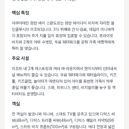
핵심 특징
아쿠아마린 깜란 바이 스완도르는 깜란 바이다이 비치에 자리한 올
인클루시브 리조트입니다. 3식 뷔페와 간식·음료, 데일리 미니바까
지 포함되어 추가 지출 없이 휴양에 집중할 수 있습니다. 프라이빗
비치와 2개의 야외 수영장, 무료 워터파크를 갖춰 가족 여행객에게
특히 잘 맞습니다.
주요 시설
리조트 내 2개 레스토랑과 여러 바·라운지에서 현지식부터 인터내셔
널 메뉴까지 즐길 수 있습니다. 무료 워터파크와 워터슬라이드, 키즈
풀, 키즈클럽, 놀이터가 마련되어 있어 아이를 동반한 가족이 하루
종일 머물기 좋습니다. 스파, 피트니스 센터, 비치발리볼·농구 등 액
티비티도 운영합니다.
객실
전 객실이 발코니와 미니바, 스마트 TV를 갖추고 있으며 디럭스 씨
뷰(48㎡), 디럭스 트리플 씨뷰(48㎡), 디럭스 패밀리 커넥팅(96
㎡), 스위트 비치 프론트(100㎡)로 구성됩니다. 바다 전망과 넓은