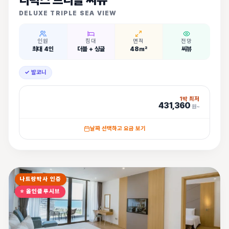
DELUXE TRIPLE SEA VIEW
인원
침대
면적
전망
최대 4인
더블 + 싱글
48㎡
씨뷰
✓ 발코니
1박 최저
431,360
원~
날짜 선택하고 요금 보기
나트랑박사 인증
⭐
올인클루시브