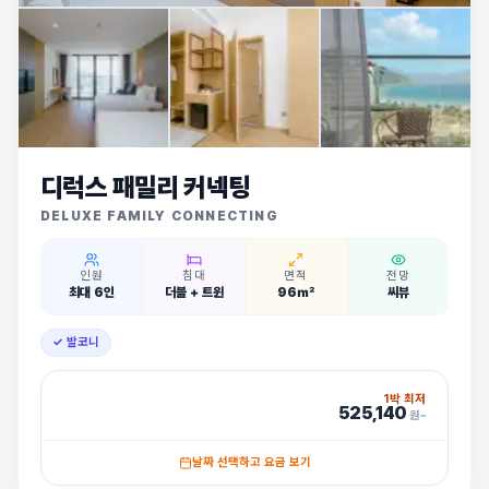
디럭스 패밀리 커넥팅
DELUXE FAMILY CONNECTING
인원
침대
면적
전망
최대 6인
더블 + 트윈
96㎡
씨뷰
✓ 발코니
1박 최저
525,140
원~
날짜 선택하고 요금 보기