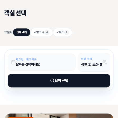
객실 선택
필터
전체
4
개
✓
발코니
4
✓
욕조
1
인원 선택
체크인 · 체크아웃
성인
2
, 소아
0
날짜를 선택하세요
날짜 선택