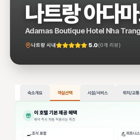
나트랑 아다마
Adamas Boutique Hotel Nha Tran
5.0
나트랑 시내
(
0
개 리뷰)
숙소개요
객실선택
시설/서비스
위치/교통
이 호텔 기본 제공 혜택
예약 즉시 자동 적용되는 특전
조식 포함
피트니스
🍳
💪