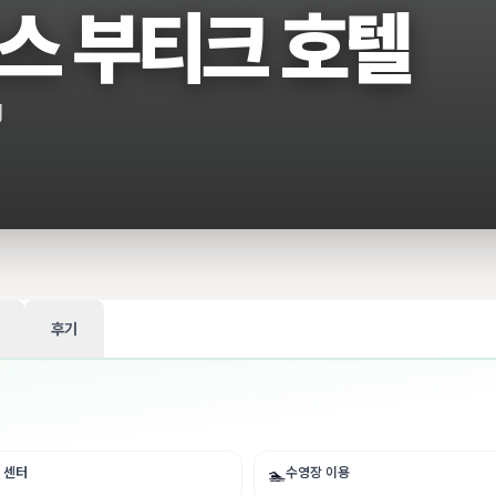
스 부티크 호텔
g
후기
 센터
수영장 이용
🏊