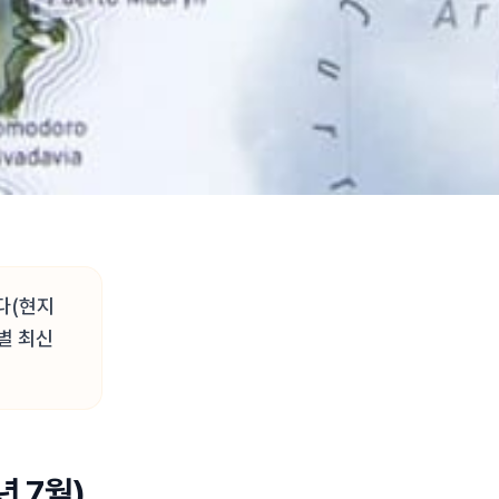
다(현지
항별 최신
년 7월)