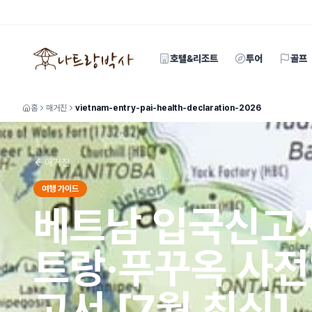
호텔&리조트
투어
골프
홈
매거진
vietnam-entry-pai-health-declaration-2026
매거진
여행 가이드
베트남 입국신고서
트랑·푸꾸옥 사전
고서 [7월 최신]