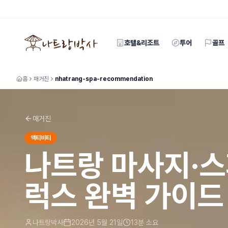
호텔&리조트
투어
골프
홈
매거진
nhatrang-spa-recommendation
매거진
액티비티
나트랑 마사지·스
럭스 완벽 가이드
나트랑박사
2026년 5월 21일
13
분 소요