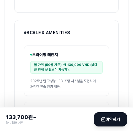
SCALE & AMENITIES
드라이빙 레인지
볼 가격 (50볼 기준): 약 130,000 VND (바다
를 향해 샷 연습이 가능함).
2025년 말 고성능 LED 조명 시스템을 도입하여
쾌적한 연습 환경 제공.
락커룸
133,700
원~
예약하기
1인 / 18홀 기준
190 석
남성