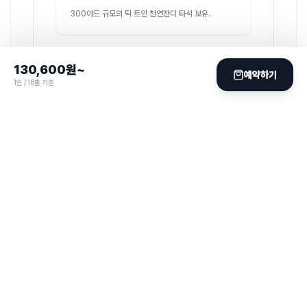
300야드 규모의 탁 트인 천연잔디 타석 보유.
130,600
원~
락커룸
예약하기
1인 / 18홀 기준
190 석
남성
60 석
여성
식음료 (F&B)
클럽하우스 내 레스토랑에서 한식 메뉴 주문 가능. 한국인
입맛에 잘 맞아 선호도가 매우 높음.
VISITOR POLICY