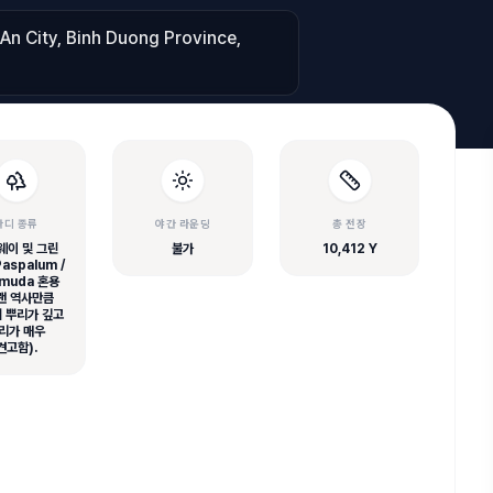
An City, Binh Duong Province,
잔디 종류
야간 라운딩
총 전장
웨이 및 그린
불가
10,412 Y
aspalum /
muda 혼용
랜 역사만큼
 뿌리가 깊고
리가 매우
견고함).