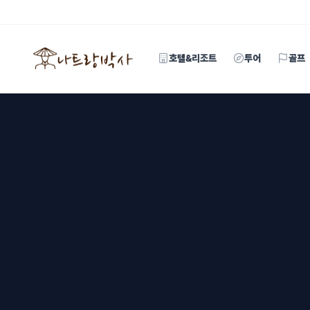
호텔&리조트
투어
골프