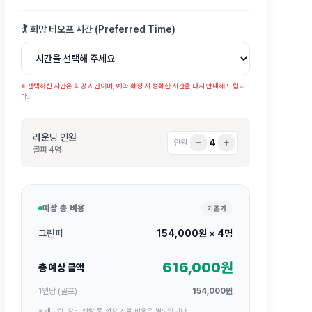
🏌️ 희망 티오프 시간 (Preferred Time)
※ 선택하신 시간은 희망 시간이며, 예약 확정 시 정확한 시간을 다시 안내해 드립니
다.
라운딩 인원
4
인원
골퍼
4
명
예상 총 비용
기준가
그린피
154,000
원 ×
4
명
616,000
원
총 예상 금액
1인당 (골프)
154,000
원
※ 캐디팁, 장비 렌탈 등 현장 지불 비용은 별도입니다.