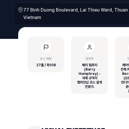
77 Binh Duong Boulevard, Lai Thieu Ward, Thuan 
Vietnam
코스 제원
설계자
27홀 / 파108
배리 험프리
페어
(Barry
전체 P
Humphrey) -
Ber
국제 규격의
(오
챔피언십 코스 설계
잔디의
전문가.
관