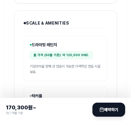
SCALE & AMENITIES
드라이빙 레인지
볼 가격 (50볼 기준): 약 120,000 VND.
기암괴석을 향해 샷 연습이 가능한 이색적인 연습 시설
보유.
락커룸
170,300
원~
190 석
남성
예약하기
1인 / 18홀 기준
60 석
여성