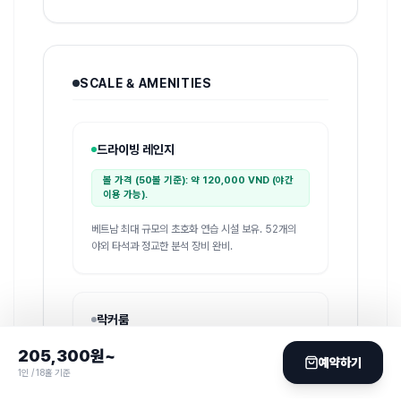
SCALE & AMENITIES
드라이빙 레인지
볼 가격 (50볼 기준): 약 120,000 VND (야간
이용 가능).
베트남 최대 규모의 초호화 연습 시설 보유. 52개의
야외 타석과 정교한 분석 장비 완비.
락커룸
205,300
원~
190 석
남성
예약하기
1인 / 18홀 기준
60 석
여성