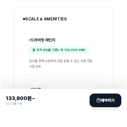
SCALE & AMENITIES
드라이빙 레인지
볼 가격 (50볼 기준): 약 120,000 VND
호수를 향해 시원하게 샷을 날릴 수 있는 수변 연습
시설 보유.
락커룸
133,800
원~
예약하기
190 석
남성
1인 / 18홀 기준
60 석
여성