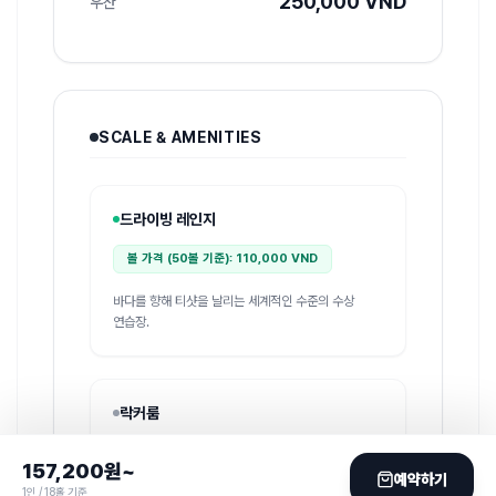
250,000 VND
우산
SCALE & AMENITIES
드라이빙 레인지
볼 가격 (50볼 기준): 110,000 VND
바다를 향해 티샷을 날리는 세계적인 수준의 수상
연습장.
락커룸
150 석
남성
157,200
원~
예약하기
1인 / 18홀 기준