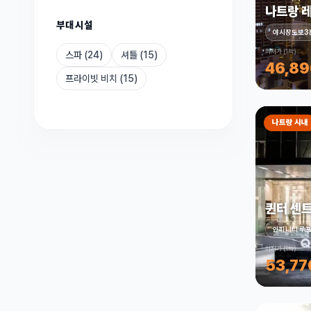
나트랑 
부대시설
야시장도보3
최저가 (1박)
스파
(
24
)
셔틀
(
15
)
46,8
프라이빗 비치
(
15
)
나트랑 시내
퀸터 센
인피니티 루프
최저가 (1박)
53,7