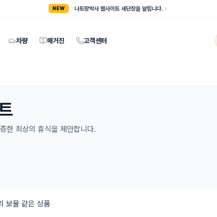
나트랑박사 웹사이트 새단장을 알립니다.
NEW
차량
매거진
고객센터
조트
검증한 최상의 휴식을 제안합니다.
의 보물 같은 상품